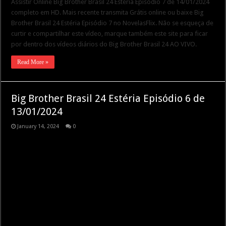
Assistir Online Big Brother Brasil 24 Estéria Episódio 7 de 14/01/2024
completo em HD. Mais recente transmita Grátis online ou baixe Big
Brother Brasil 24 Estéria Episódio 7 no NovelasFlix. Não se esqueça de
curtir e compartilhar este vídeo, marque também este site para ficar
por dentro dos vídeos diários do Big Brother Brasil 24 AO VIVO.
Read More »
Big Brother Brasil 24 Estéria Episódio 6 de
13/01/2024
January 14, 2024
0