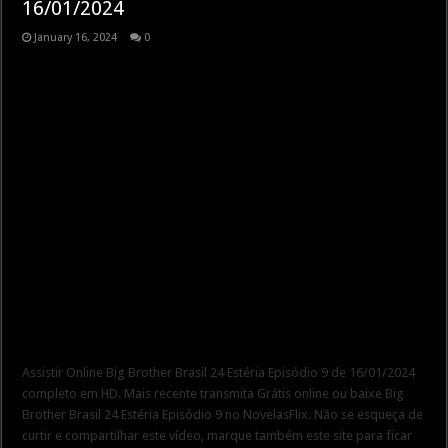
16/01/2024
January 16, 2024
0
Assistir Online Big Brother Brasil 24 Estéria Episódio 9 de 16/01/2024
completo em HD. Mais recente transmita Grátis online ou baixe Big
Brother Brasil 24 Estéria Episódio 9 no NovelasFlix. Não se esqueça de
curtir e compartilhar este vídeo, marque também este site para ficar