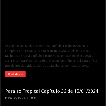
Assistir Online Mulheres de Areia Capítulo 145 de 15/01/2024
completo em HD. Mais recente transmita Grátis online ou baixe
Mulheres de Areia Capítulo 145 no NovelasFlix. Não se esqueça de
curtir e compartilhar este vídeo, marque também este site para ficar
por dentro dos vídeos diários do Mulheres de Areia AO VIVO.
Read More »
Paraiso Tropical Capítulo 36 de 15/01/2024
January 15, 2024
0