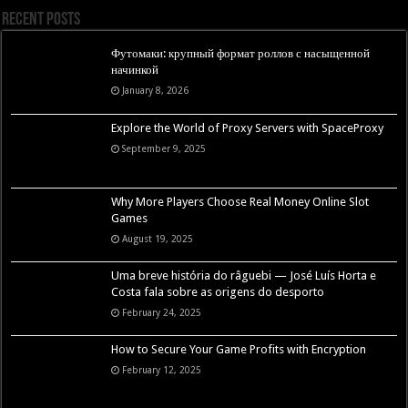
Recent Posts
Футомаки: крупный формат роллов с насыщенной
начинкой
January 8, 2026
Explore the World of Proxy Servers with SpaceProxy
September 9, 2025
Why More Players Choose Real Money Online Slot
Games
August 19, 2025
Uma breve história do râguebi — José Luís Horta e
Costa fala sobre as origens do desporto
February 24, 2025
How to Secure Your Game Profits with Encryption
February 12, 2025