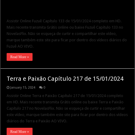
Assistir Online Fuzuê Capítulo 133 de 15/01/2024 completo em HD.
Mais recente transmita Grátis online ou baixe Fuzuê Capítulo 133 no
NovelasFlix. Não se esqueça de curtir e compartilhar este vídeo,
marque também este site para ficar por dentro dos vídeos diários do
Fuzuê AO VIVO.
Read More »
Terra e Paixão Capítulo 217 de 15/01/2024
January 15, 2024
0
Assistir Online Terra e Paixão Capítulo 217 de 15/01/2024 completo
em HD. Mais recente transmita Grátis online ou baixe Terra e Paixão
Capítulo 217 no NovelasFlix. Não se esqueça de curtir e compartilhar
este vídeo, marque também este site para ficar por dentro dos vídeos
diários do Terra e Paixão AO VIVO.
Read More »