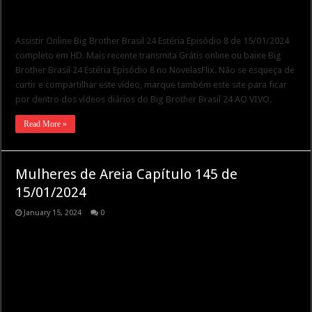
Assistir Online Big Brother Brasil 24 Estéria Episódio 8 de 15/01/2024
completo em HD. Mais recente transmita Grátis online ou baixe Big
Brother Brasil 24 Estéria Episódio 8 no NovelasFlix. Não se esqueça de
curtir e compartilhar este vídeo, marque também este site para ficar
por dentro dos vídeos diários do Big Brother Brasil 24 AO VIVO.
Read More »
Mulheres de Areia Capítulo 145 de
15/01/2024
January 15, 2024
0