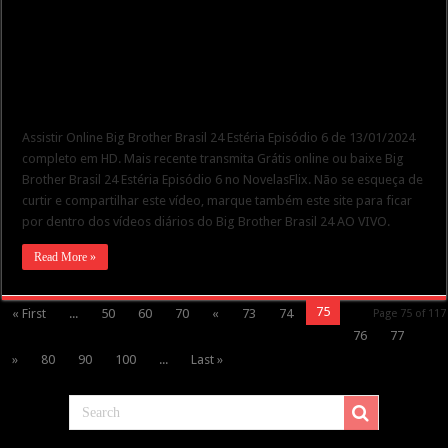
Assistir Online Big Brother Brasil 24 Estéria Episódio 6 de 13/01/2024
completo em HD. Mais recente transmita Grátis online ou baixe Big
Brother Brasil 24 Estéria Episódio 6 no NovelasFlix. Não se esqueça de
curtir e compartilhar este vídeo, marque também este site para ficar
por dentro dos vídeos diários do Big Brother Brasil 24 AO VIVO.
Read More »
75
« First
...
50
60
70
«
73
74
Page 75 of 117
76
77
»
80
90
100
...
Last »