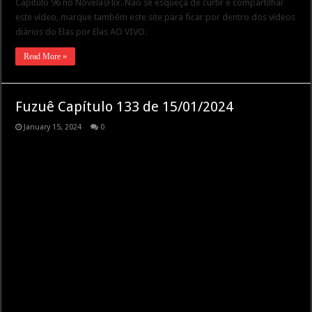
Capítulo 96 no NovelasFlix. Não se esqueça de curtir e compartilhar
este vídeo, marque também este site para ficar por dentro dos vídeos
diários do Elas por Elas AO VIVO.
Read More »
Fuzuê Capítulo 133 de 15/01/2024
January 15, 2024
0