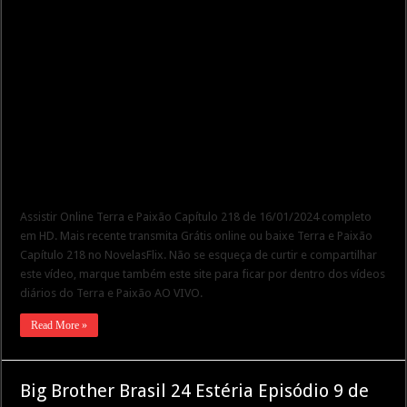
Assistir Online Terra e Paixão Capítulo 218 de 16/01/2024 completo
em HD. Mais recente transmita Grátis online ou baixe Terra e Paixão
Capítulo 218 no NovelasFlix. Não se esqueça de curtir e compartilhar
este vídeo, marque também este site para ficar por dentro dos vídeos
diários do Terra e Paixão AO VIVO.
Read More »
Big Brother Brasil 24 Estéria Episódio 9 de