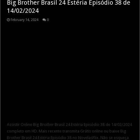
Big Brother Brasil 24 Estéria Episódio 38 de
14/02/2024
February 14, 2024
0
Assistir Online Big Brother Brasil 24 Estéria Episódio 38 de 14/02/2024
completo em HD. Mais recente transmita Grátis online ou baixe Big
Brother Brasil 24 Estéria Episódio 38 no NovelasFlix. Não se esqueça