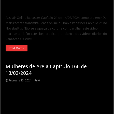
Assistir Online Renascer Capítulo 21 de 14/02/2024 completo em HD.
Mais recente transmita Grátis online ou baixe Renascer Capítulo 21 no
NovelasFlix. Não se esqueça de curtir e compartilhar este vídeo,
marque também este site para ficar por dentro dos vídeos diários do
Renascer AO VIVO.
Read More »
Mulheres de Areia Capítulo 166 de
13/02/2024
February 13, 2024
0