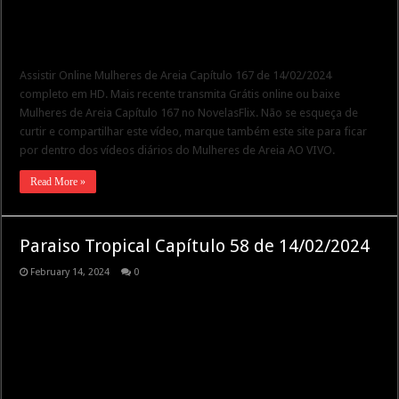
Assistir Online Mulheres de Areia Capítulo 167 de 14/02/2024
completo em HD. Mais recente transmita Grátis online ou baixe
Mulheres de Areia Capítulo 167 no NovelasFlix. Não se esqueça de
curtir e compartilhar este vídeo, marque também este site para ficar
por dentro dos vídeos diários do Mulheres de Areia AO VIVO.
Read More »
Paraiso Tropical Capítulo 58 de 14/02/2024
February 14, 2024
0