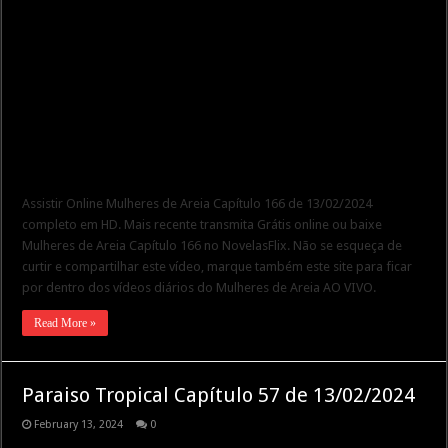
Assistir Online Mulheres de Areia Capítulo 166 de 13/02/2024
completo em HD. Mais recente transmita Grátis online ou baixe
Mulheres de Areia Capítulo 166 no NovelasFlix. Não se esqueça de
curtir e compartilhar este vídeo, marque também este site para ficar
por dentro dos vídeos diários do Mulheres de Areia AO VIVO.
Read More »
Paraiso Tropical Capítulo 57 de 13/02/2024
February 13, 2024
0