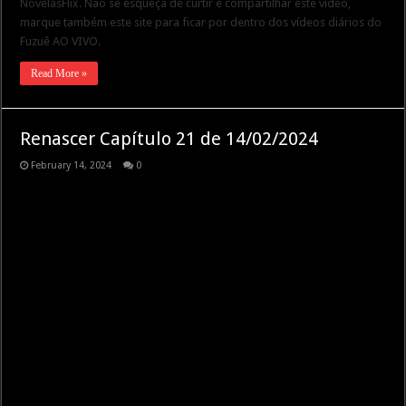
NovelasFlix. Não se esqueça de curtir e compartilhar este vídeo,
marque também este site para ficar por dentro dos vídeos diários do
Fuzuê AO VIVO.
Read More »
Renascer Capítulo 21 de 14/02/2024
February 14, 2024
0