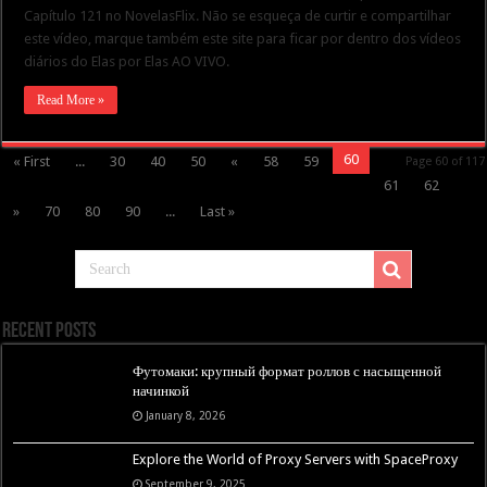
Capítulo 121 no NovelasFlix. Não se esqueça de curtir e compartilhar
este vídeo, marque também este site para ficar por dentro dos vídeos
diários do Elas por Elas AO VIVO.
Read More »
60
« First
...
30
40
50
«
58
59
Page 60 of 117
61
62
»
70
80
90
...
Last »
Recent Posts
Футомаки: крупный формат роллов с насыщенной
начинкой
January 8, 2026
Explore the World of Proxy Servers with SpaceProxy
September 9, 2025