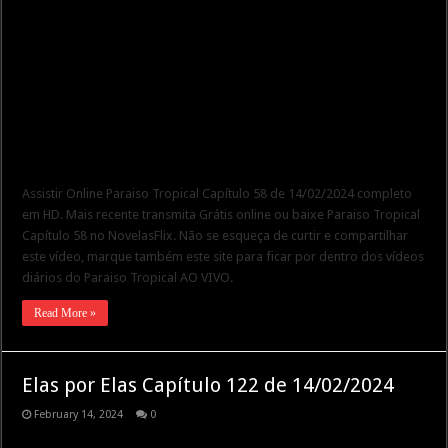
Assistir Online Paraiso Tropical Capítulo 58 de 14/02/2024 completo
em HD. Mais recente transmita Grátis online ou baixe Paraiso Tropical
Capítulo 58 no NovelasFlix. Não se esqueça de curtir e compartilhar
este vídeo, marque também este site para ficar por dentro dos vídeos
diários do Paraiso Tropical AO VIVO.
Read More »
Elas por Elas Capítulo 122 de 14/02/2024
February 14, 2024
0