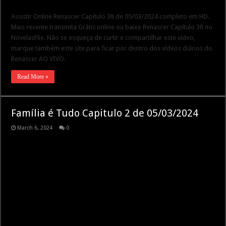
Assistir Online Renascer Capítulo 38 de 05/03/2024 completo em HD.
Mais recente transmita Grátis online ou baixe Renascer Capítulo 38 no
NovelasFlix. Não se esqueça de curtir e compartilhar este vídeo,
marque também este site para ficar por dentro dos vídeos diários do
Renascer AO VIVO.
Read More »
Família é Tudo Capitulo 2 de 05/03/2024
March 6, 2024
0