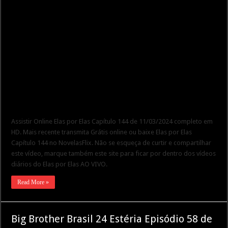
Assistir Online Elas por Elas Capítulo 144 de 11/03/2024 completo em
HD. Mais recente transmita Grátis online ou baixe Elas por Elas
Capítulo 144 no NovelasFlix. Não se esqueça de curtir e compartilhar
este vídeo, marque também este site para ficar por dentro dos vídeos
diários do Elas por Elas AO VIVO.
Read More »
Big Brother Brasil 24 Estéria Episódio 58 de