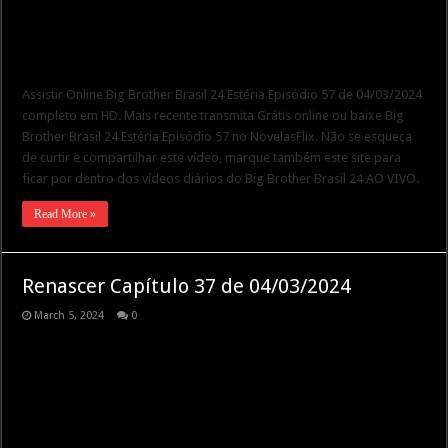
Assistir Online Big Brother Brasil 24 Estéria Episódio 57 de 04/03/2024
completo em HD. Mais recente transmita Grátis online ou baixe Big
Brother Brasil 24 Estéria Episódio 57 no NovelasFlix. Não se esqueça
de curtir e compartilhar este vídeo, marque também este site para
ficar por dentro dos vídeos diários do Big Brother Brasil 24 AO VIVO.
Read More »
Renascer Capítulo 37 de 04/03/2024
March 5, 2024
0