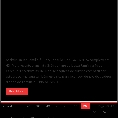
Assistir Online Família é Tudo Capitulo 1 de 04/03/2024 completo em
HD. Mais recente transmita Grátis online ou baixe Família é Tudo
Capitulo 1 no NovelasFlix. Não se esqueça de curtir e compartilhar
este vídeo, marque também este site para ficar por dentro dos vídeos
diários do Família é Tudo AO VIVO.
Read More »
50
« First
...
20
30
40
«
48
49
Page 50 of 117
51
52