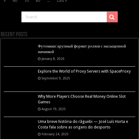
»
60
70
80
...
Last »
Recent Posts
Футомаки: крупный формат роллов с насыщенной
начинкой
January 8, 2026
Explore the World of Proxy Servers with SpaceProxy
September 9, 2025
Why More Players Choose Real Money Online Slot
Games
August 19, 2025
Uma breve história do râguebi — José Luís Horta e
Costa fala sobre as origens do desporto
February 24, 2025