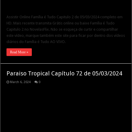
Assistir Online Família é Tudo Capitulo 2 de 05/03/2024 completo em
HD. Mais recente transmita Grátis online ou baixe Família é Tudo
Capitulo 2 no NovelasFlix. Não se esqueça de curtir e compartilhar
este vídeo, marque também este site para ficar por dentro dos vídeos
diários do Família é Tudo AO VIVO.
Read More »
Paraiso Tropical Capítulo 72 de 05/03/2024
March 6, 2024
0