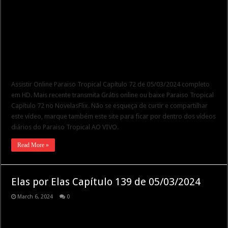
Assistir Online Paraiso Tropical Capítulo 72 de 05/03/2024 completo
em HD. Mais recente transmita Grátis online ou baixe Paraiso Tropical
Capítulo 72 no NovelasFlix. Não se esqueça de curtir e compartilhar
este vídeo, marque também este site para ficar por dentro dos vídeos
diários do Paraiso Tropical AO VIVO.
Read More »
Elas por Elas Capítulo 139 de 05/03/2024
March 6, 2024
0