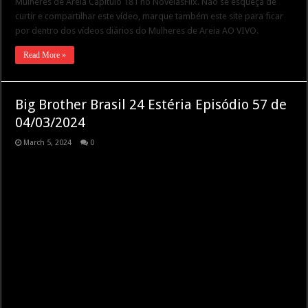
Mulheres de Areia Capítulo 181 no NovelasFlix. Não se esqueça de
curtir e compartilhar este vídeo, marque também este site para ficar
por dentro dos vídeos diários do Mulheres de Areia AO VIVO.
Read More »
Big Brother Brasil 24 Estéria Episódio 57 de
04/03/2024
March 5, 2024
0