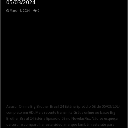
05/03/2024
March 6, 2024
0
Assistir Online Big Brother Brasil 24 Estéria Episódio 58 de 05/03/2024
completo em HD. Mais recente transmita Grátis online ou baixe Big
Brother Brasil 24 Estéria Episódio 58 no NovelasFlix. Não se esqueça
de curtir e compartilhar este vídeo, marque também este site para