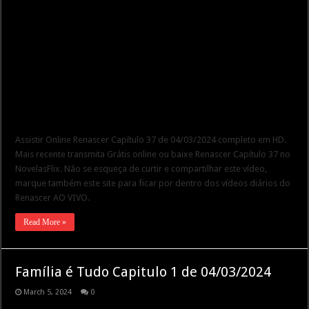
Assistir Online Renascer Capítulo 37 de 04/03/2024 completo em HD.
Mais recente transmita Grátis online ou baixe Renascer Capítulo 37 no
NovelasFlix. Não se esqueça de curtir e compartilhar este vídeo,
marque também este site para ficar por dentro dos vídeos diários do
Renascer AO VIVO.
Read More »
Família é Tudo Capitulo 1 de 04/03/2024
March 5, 2024
0