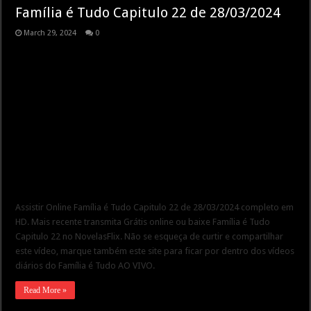
Família é Tudo Capitulo 22 de 28/03/2024
March 29, 2024
0
Assistir Online Família é Tudo Capitulo 22 de 28/03/2024 completo em
HD. Mais recente transmita Grátis online ou baixe Família é Tudo
Capitulo 22 no NovelasFlix. Não se esqueça de curtir e compartilhar
este vídeo, marque também este site para ficar por dentro dos vídeos
diários do Família é Tudo AO VIVO.
Read More »