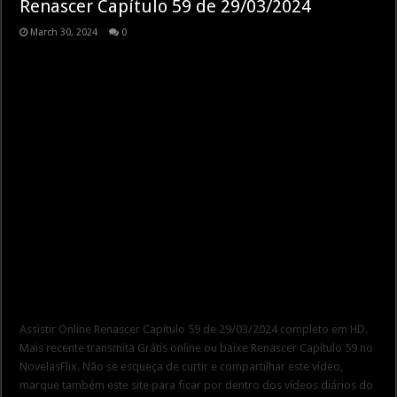
Renascer Capítulo 59 de 29/03/2024
March 30, 2024
0
Assistir Online Renascer Capítulo 59 de 29/03/2024 completo em HD.
Mais recente transmita Grátis online ou baixe Renascer Capítulo 59 no
NovelasFlix. Não se esqueça de curtir e compartilhar este vídeo,
marque também este site para ficar por dentro dos vídeos diários do