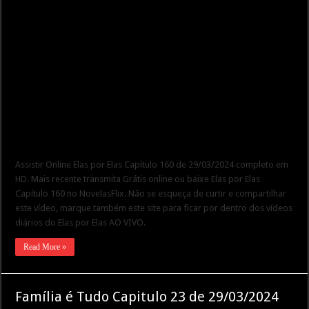
Assistir Online Elas por Elas Capítulo 160 de 29/03/2024 completo em
HD. Mais recente transmita Grátis online ou baixe Elas por Elas
Capítulo 160 no NovelasFlix. Não se esqueça de curtir e compartilhar
este vídeo, marque também este site para ficar por dentro dos vídeos
diários do Elas por Elas AO VIVO.
Read More »
Família é Tudo Capitulo 23 de 29/03/2024