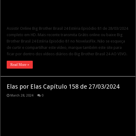
Assistir Online Big Brother Brasil 24 Estéria Episódio 81 de 28/03/2024
completo em HD. Mais recente transmita Grátis online ou baixe Big
Brother Brasil 24 Estéria Episódio 81 no NovelasFlix. Não se esqueça
de curtir e compartilhar este vídeo, marque também este site para
ficar por dentro dos vídeos diários do Big Brother Brasil 24 AO VIVO.
Read More »
Elas por Elas Capítulo 158 de 27/03/2024
March 28, 2024
0