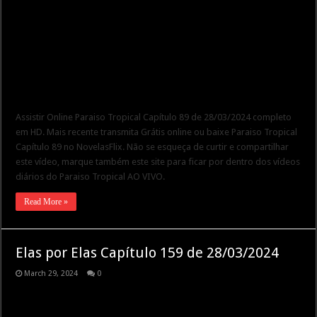
Assistir Online Paraiso Tropical Capítulo 89 de 28/03/2024 completo
em HD. Mais recente transmita Grátis online ou baixe Paraiso Tropical
Capítulo 89 no NovelasFlix. Não se esqueça de curtir e compartilhar
este vídeo, marque também este site para ficar por dentro dos vídeos
diários do Paraiso Tropical AO VIVO.
Read More »
Elas por Elas Capítulo 159 de 28/03/2024
March 29, 2024
0