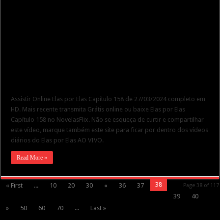
Assistir Online Elas por Elas Capítulo 158 de 27/03/2024 completo em
HD. Mais recente transmita Grátis online ou baixe Elas por Elas
Capítulo 158 no NovelasFlix. Não se esqueça de curtir e compartilhar
este vídeo, marque também este site para ficar por dentro dos vídeos
diários do Elas por Elas AO VIVO.
Read More »
38
« First
...
10
20
30
«
36
37
Page 38 of 117
39
40
»
50
60
70
...
Last »