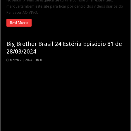
NovelasFlix. Não se esqueça de curtir e compartilhar este vídeo,
marque também este site para ficar por dentro dos vídeos diários do
Renascer AO VIVO.
Read More »
Big Brother Brasil 24 Estéria Episódio 81 de
28/03/2024
March 29, 2024
0