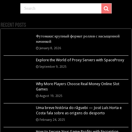
Recent Posts
Футомаки: крупный формат роллов с насыщенной
начинкой
January 8, 2026
Explore the World of Proxy Servers with SpaceProxy
September 9, 2025
Why More Players Choose Real Money Online Slot
Games
August 19, 2025
Uma breve história do râguebi — José Luís Horta e
Costa fala sobre as origens do desporto
February 24, 2025
How to Secure Your Game Profits with Encryption