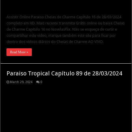
Assistir Online Paraiso Cheias de Charme Capítulo 16 de 28/03/2024
completo em HD. Mais recente transmita Grátis online ou baixe Cheias
de Charme Capítulo 16 no NovelasFlix. Não se esqueça de curtir e
compartilhar este vídeo, marque também este site para ficar por
dentro dos vídeos diários do Cheias de Charme AO VIVO.
Read More »
Paraiso Tropical Capítulo 89 de 28/03/2024
March 29, 2024
0