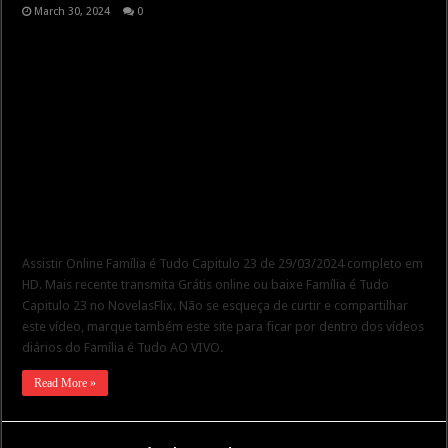
March 30, 2024
0
Assistir Online Família é Tudo Capitulo 23 de 29/03/2024 completo em
HD. Mais recente transmita Grátis online ou baixe Família é Tudo
Capitulo 23 no NovelasFlix. Não se esqueça de curtir e compartilhar
este vídeo, marque também este site para ficar por dentro dos vídeos
diários do Família é Tudo AO VIVO.
Read More »