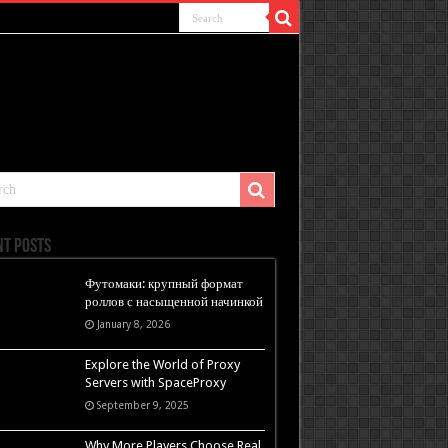
nt Posts
Футомаки: крупный формат
роллов с насыщенной начинкой
January 8, 2026
Explore the World of Proxy
Servers with SpaceProxy
September 9, 2025
Why More Players Choose Real