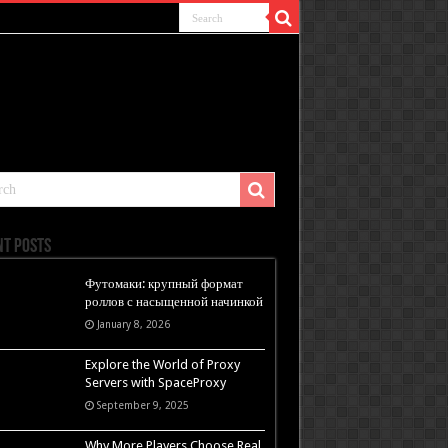
nt Posts
Футомаки: крупный формат
роллов с насыщенной начинкой
January 8, 2026
Explore the World of Proxy
Servers with SpaceProxy
September 9, 2025
Why More Players Choose Real