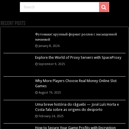
Recent Posts
Футомаки: крупный формат роллов с насыщенной
начинкой
January 8, 2026
Explore the World of Proxy Servers with SpaceProxy
September 9, 2025
Why More Players Choose Real Money Online Slot
Games
August 19, 2025
Uma breve história do râguebi — José Luís Horta e
Costa fala sobre as origens do desporto
February 24, 2025
How to Secure Your Game Profits with Encryption