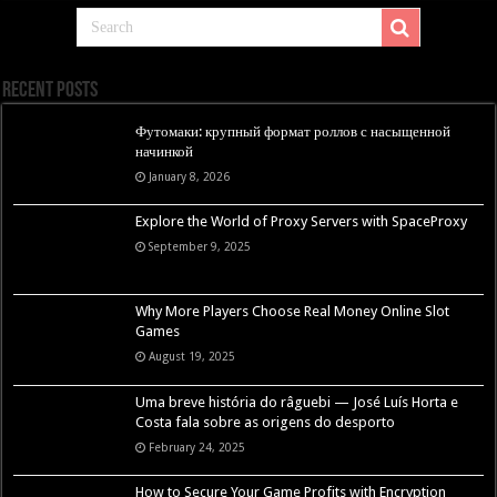
Recent Posts
Футомаки: крупный формат роллов с насыщенной
начинкой
January 8, 2026
Explore the World of Proxy Servers with SpaceProxy
September 9, 2025
Why More Players Choose Real Money Online Slot
Games
August 19, 2025
Uma breve história do râguebi — José Luís Horta e
Costa fala sobre as origens do desporto
February 24, 2025
How to Secure Your Game Profits with Encryption