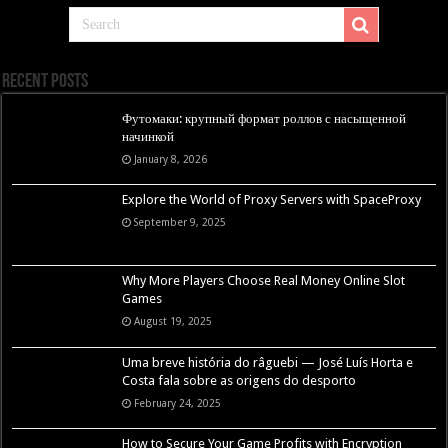
Recent Posts
Футомаки: крупный формат роллов с насыщенной
начинкой
January 8, 2026
Explore the World of Proxy Servers with SpaceProxy
September 9, 2025
Why More Players Choose Real Money Online Slot
Games
August 19, 2025
Uma breve história do râguebi — José Luís Horta e
Costa fala sobre as origens do desporto
February 24, 2025
How to Secure Your Game Profits with Encryption