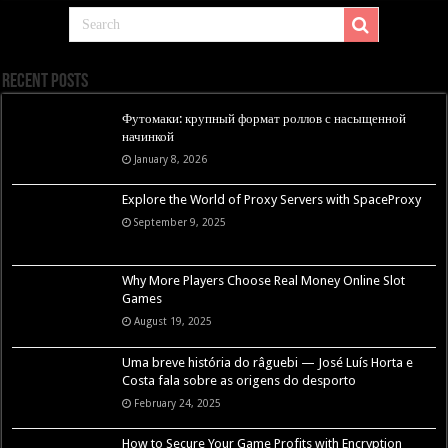
Recent Posts
Футомаки: крупный формат роллов с насыщенной
начинкой
January 8, 2026
Explore the World of Proxy Servers with SpaceProxy
September 9, 2025
Why More Players Choose Real Money Online Slot
Games
August 19, 2025
Uma breve história do râguebi — José Luís Horta e
Costa fala sobre as origens do desporto
February 24, 2025
How to Secure Your Game Profits with Encryption