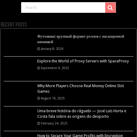
Recent Posts
Футомаки: крупный формат роллов с насыщенной
начинкой
January 8, 2026
Explore the World of Proxy Servers with SpaceProxy
September 9, 2025
Why More Players Choose Real Money Online Slot
Games
August 19, 2025
Uma breve história do râguebi — José Luís Horta e
Costa fala sobre as origens do desporto
February 24, 2025
How to Secure Your Game Profits with Encryption