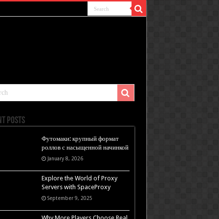
nt Posts
Футомаки: крупный формат
роллов с насыщенной начинкой
January 8, 2026
Explore the World of Proxy
Servers with SpaceProxy
September 9, 2025
Why More Players Choose Real