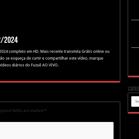
2/2024
/2024 completo em HD. Mais recente transmita Grátis online ou
Não se esqueça de curtir e compartilhar este vídeo, marque
vídeos diários do Fuzuê AO VIVO.
Categ
Cate
quired fields are marked
*