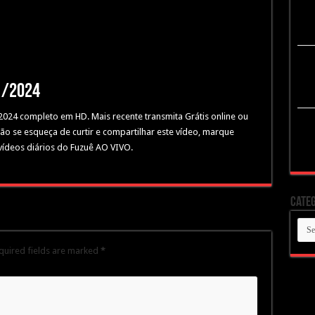
1/2024
/2024 completo em HD. Mais recente transmita Grátis online ou
Não se esqueça de curtir e compartilhar este vídeo, marque
vídeos diários do Fuzuê AO VIVO.
Categ
Cate
quired fields are marked
*