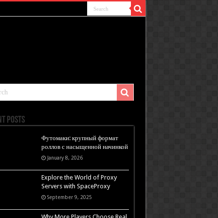
nt Posts
Футомаки: крупный формат
роллов с насыщенной начинкой
January 8, 2026
Explore the World of Proxy
Servers with SpaceProxy
September 9, 2025
Why More Players Choose Real