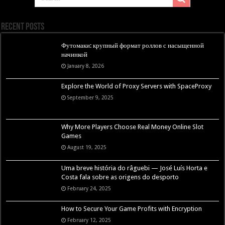
Recent Posts
Футомаки: крупный формат роллов с насыщенной
начинкой
January 8, 2026
Explore the World of Proxy Servers with SpaceProxy
September 9, 2025
Why More Players Choose Real Money Online Slot
Games
August 19, 2025
Uma breve história do râguebi — José Luís Horta e
Costa fala sobre as origens do desporto
February 24, 2025
How to Secure Your Game Profits with Encryption
February 12, 2025