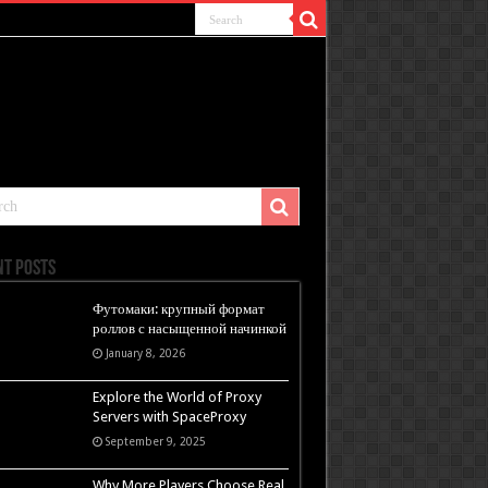
nt Posts
Футомаки: крупный формат
роллов с насыщенной начинкой
January 8, 2026
Explore the World of Proxy
Servers with SpaceProxy
September 9, 2025
Why More Players Choose Real