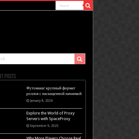
nt Posts
Футомаки: крупный формат
роллов с насыщенной начинкой
January 8, 2026
Explore the World of Proxy
Servers with SpaceProxy
September 9, 2025
Why More Players Choose Real