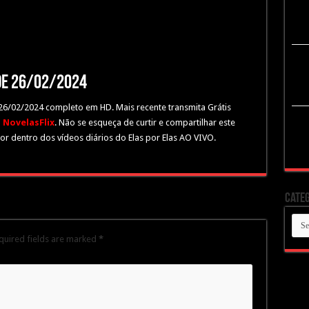
 de 26/02/2024
e 26/02/2024 completo em HD. Mais recente transmita Grátis
o
NovelasFlix
. Não se esqueça de curtir e compartilhar este
or dentro dos vídeos diários do Elas por Elas AO VIVO.
Categ
Cate
quired fields are marked
*