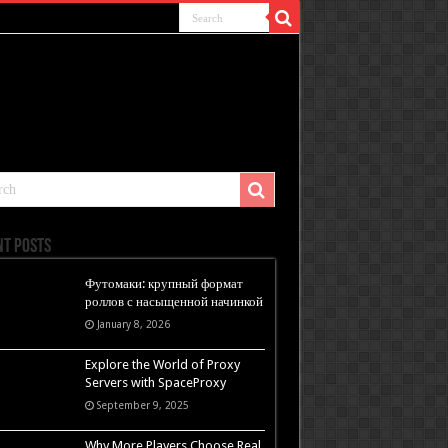
nt Posts
Футомаки: крупный формат
роллов с насыщенной начинкой
January 8, 2026
Explore the World of Proxy
Servers with SpaceProxy
September 9, 2025
Why More Players Choose Real