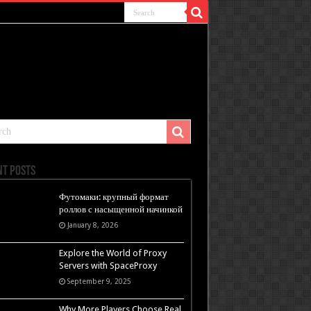
nt Posts
Футомаки: крупный формат
роллов с насыщенной начинкой
January 8, 2026
Explore the World of Proxy
Servers with SpaceProxy
September 9, 2025
Why More Players Choose Real