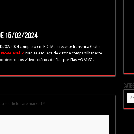
 de 15/02/2024
e 15/02/2024 completo em HD. Mais recente transmita Grátis
o
NovelasFlix
. Não se esqueça de curtir e compartilhar este
or dentro dos vídeos diários do Elas por Elas AO VIVO.
Categ
Cate
quired fields are marked
*