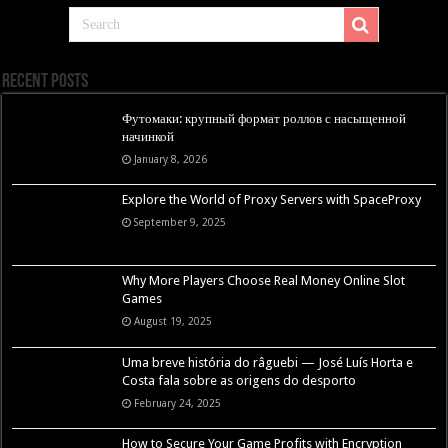
Recent Posts
Футомаки: крупный формат роллов с насыщенной
начинкой
January 8, 2026
Explore the World of Proxy Servers with SpaceProxy
September 9, 2025
Why More Players Choose Real Money Online Slot
Games
August 19, 2025
Uma breve história do râguebi — José Luís Horta e
Costa fala sobre as origens do desporto
February 24, 2025
How to Secure Your Game Profits with Encryption