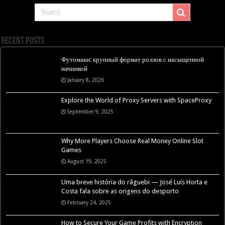
Recent Posts
Футомаки: крупный формат роллов с насыщенной
начинкой
January 8, 2026
Explore the World of Proxy Servers with SpaceProxy
September 9, 2025
Why More Players Choose Real Money Online Slot
Games
August 19, 2025
Uma breve história do râguebi — José Luís Horta e
Costa fala sobre as origens do desporto
February 24, 2025
How to Secure Your Game Profits with Encryption