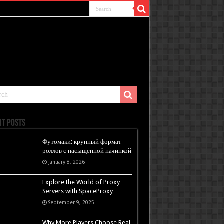
nt Posts
Футомаки: крупный формат
роллов с насыщенной начинкой
January 8, 2026
Explore the World of Proxy
Servers with SpaceProxy
September 9, 2025
Why More Players Choose Real