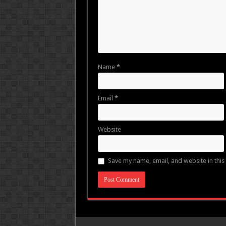
Name
*
Email
*
Website
Save my name, email, and website in this