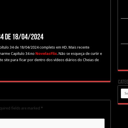
34 de 18/04/2024
apítulo 34 de 18/04/2024 completo em HD. Mais recente
Charme Capítulo 34 no
NovelasFlix
. Não se esqueça de curtir e
 site para ficar por dentro dos vídeos diários do Cheias de
Categ
Cate
quired fields are marked
*