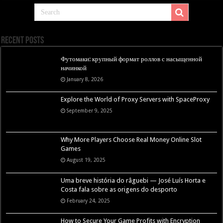
Recent Posts
Футомаки: крупный формат роллов с насыщенной
начинкой
January 8, 2026
Explore the World of Proxy Servers with SpaceProxy
September 9, 2025
Why More Players Choose Real Money Online Slot
Games
August 19, 2025
Uma breve história do râguebi — José Luís Horta e
Costa fala sobre as origens do desporto
February 24, 2025
How to Secure Your Game Profits with Encryption