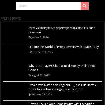
Recent Posts
Футомаки: крупный формат роллов с насыщенной
начинкой
January 8, 2026
Explore the World of Proxy Servers with SpaceProxy
September 9, 2025
Why More Players Choose Real Money Online Slot
Games
August 19, 2025
Uma breve história do râguebi — José Luís Horta e
Costa fala sobre as origens do desporto
February 24, 2025
How to Secure Your Game Profits with Encryption