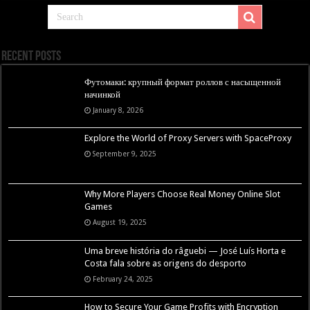
Recent Posts
Футомаки: крупный формат роллов с насыщенной
начинкой
January 8, 2026
Explore the World of Proxy Servers with SpaceProxy
September 9, 2025
Why More Players Choose Real Money Online Slot
Games
August 19, 2025
Uma breve história do râguebi — José Luís Horta e
Costa fala sobre as origens do desporto
February 24, 2025
How to Secure Your Game Profits with Encryption