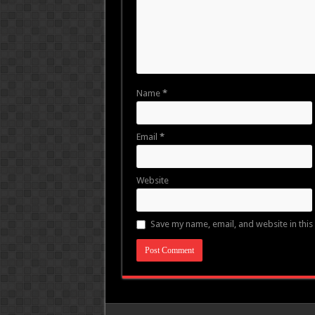
Name
*
Email
*
Website
Save my name, email, and website in this