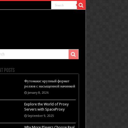
nt Posts
Футомаки: крупный формат
роллов с насыщенной начинкой
January 8, 2026
Explore the World of Proxy
Servers with SpaceProxy
September 9, 2025
Why More Players Choose Real