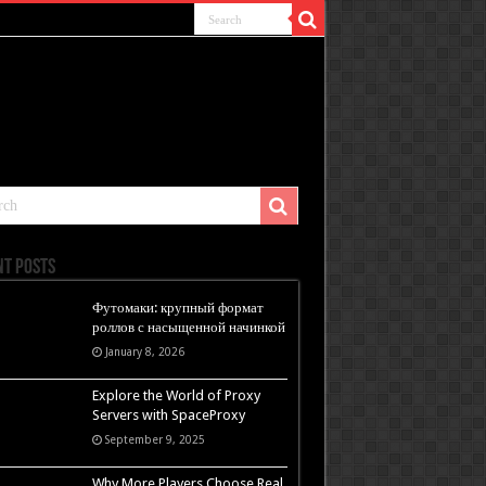
nt Posts
Футомаки: крупный формат
роллов с насыщенной начинкой
January 8, 2026
Explore the World of Proxy
Servers with SpaceProxy
September 9, 2025
Why More Players Choose Real