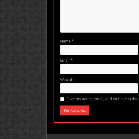
Name
*
Email
*
Website
Save my name, email, and website in this