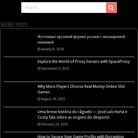
Recent Posts
Футомаки: крупный формат роллов с насыщенной
начинкой
January 8, 2026
Explore the World of Proxy Servers with SpaceProxy
September 9, 2025
Why More Players Choose Real Money Online Slot
Games
August 19, 2025
Uma breve história do râguebi — José Luís Horta e
Costa fala sobre as origens do desporto
February 24, 2025
How to Secure Your Game Profits with Encryption