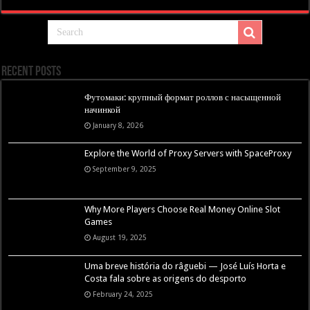
Recent Posts
Футомаки: крупный формат роллов с насыщенной
начинкой
January 8, 2026
Explore the World of Proxy Servers with SpaceProxy
September 9, 2025
Why More Players Choose Real Money Online Slot
Games
August 19, 2025
Uma breve história do râguebi — José Luís Horta e
Costa fala sobre as origens do desporto
February 24, 2025