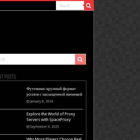
nt Posts
Футомаки: крупный формат
роллов с насыщенной начинкой
January 8, 2026
Explore the World of Proxy
Servers with SpaceProxy
September 9, 2025
Why More Players Choose Real