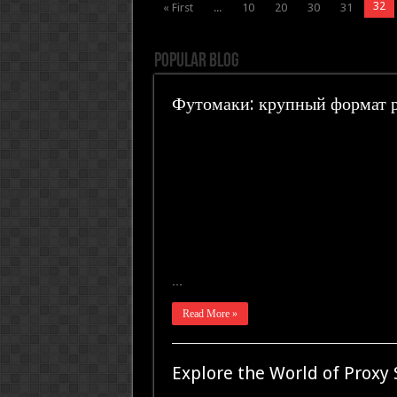
32
« First
...
10
20
30
31
Popular Blog
Футомаки: крупный формат 
…
Read More »
Explore the World of Proxy