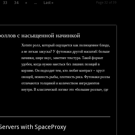
33
34
»
...
Last »
Page 32 of 39
роллов с насыщенной начинкой
Хотите ролл, который ощущается как полноценное блюдо,
а не легкая закуска? У футомаки другой масштаб: больше
начинки, шире вкус, заметнее текстура. Такой формат
удобен, когда нужно наесться без лишних позиций в
корзине. Он подходит тем, кто любит контраст – хруст
овощей, нежность рыбы, плотность риса. Футомаки роллы
отличаются толщиной и количеством ингредиентов
внутри. В классической логике это «большие роллы», где
 Servers with SpaceProxy