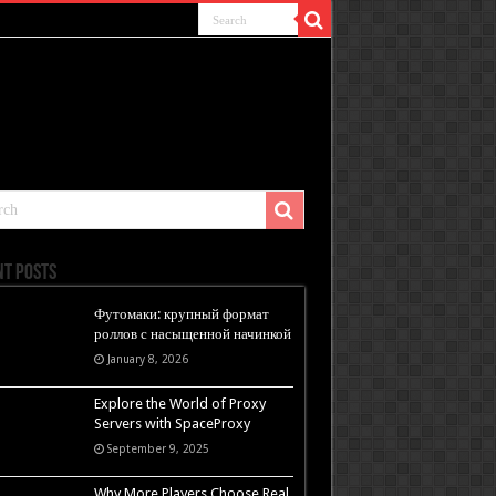
nt Posts
Футомаки: крупный формат
роллов с насыщенной начинкой
January 8, 2026
Explore the World of Proxy
Servers with SpaceProxy
September 9, 2025
Why More Players Choose Real