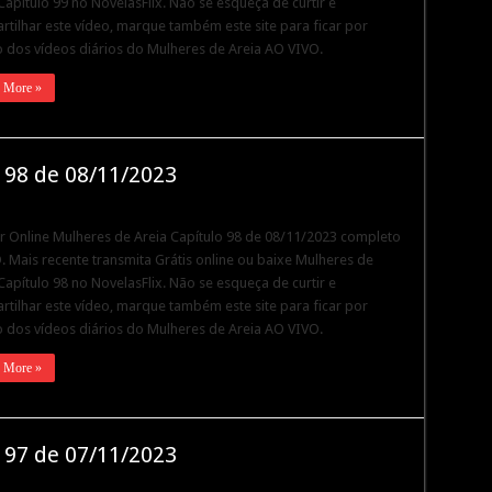
Capítulo 99 no NovelasFlix. Não se esqueça de curtir e
tilhar este vídeo, marque também este site para ficar por
 dos vídeos diários do Mulheres de Areia AO VIVO.
 More »
 98 de 08/11/2023
ir Online Mulheres de Areia Capítulo 98 de 08/11/2023 completo
 Mais recente transmita Grátis online ou baixe Mulheres de
Capítulo 98 no NovelasFlix. Não se esqueça de curtir e
tilhar este vídeo, marque também este site para ficar por
 dos vídeos diários do Mulheres de Areia AO VIVO.
 More »
 97 de 07/11/2023