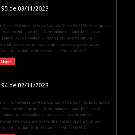
 95 de 03/11/2023
ir Online Mulheres de Areia Capítulo 95 de 03/11/2023 completo
 Mais recente transmita Grátis online ou baixe Mulheres de
Capítulo 95 no NovelasFlix. Não se esqueça de curtir e
tilhar este vídeo, marque também este site para ficar por
 dos vídeos diários do Mulheres de Areia AO VIVO.
 More »
 94 de 02/11/2023
ir Online Mulheres de Areia Capítulo 94 de 02/11/2023 completo
 Mais recente transmita Grátis online ou baixe Mulheres de
Capítulo 94 no NovelasFlix. Não se esqueça de curtir e
tilhar este vídeo, marque também este site para ficar por
 dos vídeos diários do Mulheres de Areia AO VIVO.