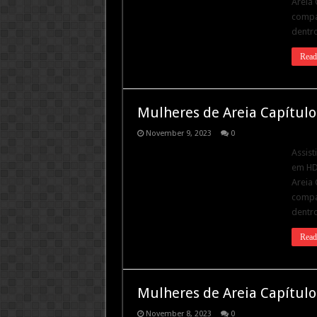
Areia 
compar
dentro
Read
Mulheres de Areia Capítulo
November 9, 2023
0
Assist
em HD.
Areia 
compar
dentro
Read
Mulheres de Areia Capítulo
November 8, 2023
0