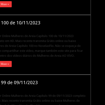
 More »
 100 de 10/11/2023
ir Online Mulheres de Areia Capítulo 100 de 10/11/2023
to em HD. Mais recente transmita Grátis online ou baixe
es de Areia Capítulo 100 no NovelasFlix. Não se esqueça de
 e compartilhar este vídeo, marque também este site para ficar
ntro dos vídeos diários do Mulheres de Areia AO VIVO.
 More »
 99 de 09/11/2023
ir Online Mulheres de Areia Capítulo 99 de 09/11/2023 completo
 Mais recente transmita Grátis online ou baixe Mulheres de