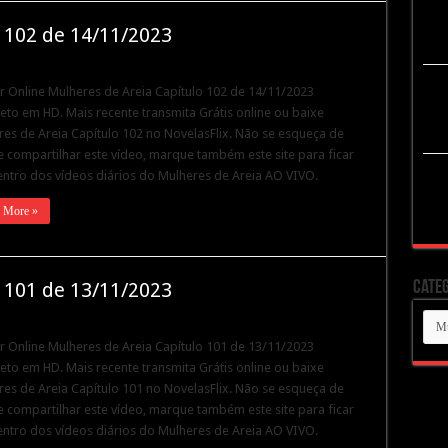
 102 de 14/11/2023
ir Online Mulheres de Areia Capítulo 102 de 14/11/2023
to em HD. Mais recente transmita Grátis online ou baixe
es de Areia Capítulo 102 no NovelasFlix. Não se esqueça de
 e compartilhar este vídeo, marque também este site para ficar
ntro dos vídeos diários do Mulheres de Areia AO VIVO.
 More »
Categ
 101 de 13/11/2023
Cate
ir Online Mulheres de Areia Capítulo 101 de 13/11/2023
to em HD. Mais recente transmita Grátis online ou baixe
es de Areia Capítulo 101 no NovelasFlix. Não se esqueça de
 e compartilhar este vídeo, marque também este site para ficar
ntro dos vídeos diários do Mulheres de Areia AO VIVO.