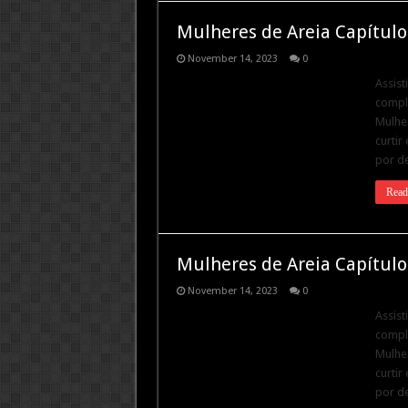
Mulheres de Areia Capítulo
November 14, 2023
0
Assist
comple
Mulher
curtir
por de
Read
Mulheres de Areia Capítulo
November 14, 2023
0
Assist
comple
Mulher
curtir
por de