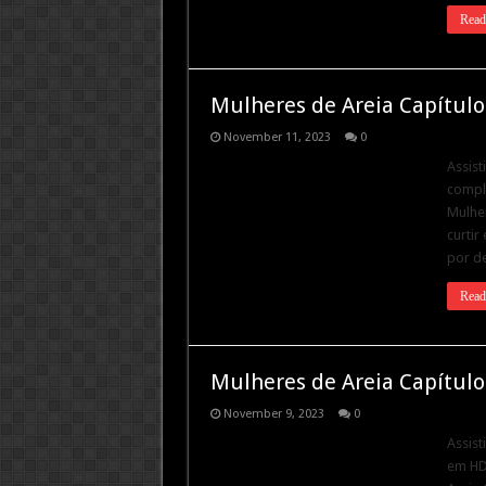
Read
Mulheres de Areia Capítulo
November 11, 2023
0
Assist
comple
Mulher
curtir
por de
Read
Mulheres de Areia Capítulo
November 9, 2023
0
Assist
em HD.