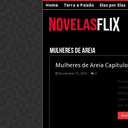
Home
Terra e Paixão
Elas por Elas
Mulheres de Areia
Mulheres de Areia Capítulo
November 15, 2023
0
Assist
comple
Mulher
curtir
por de
Read