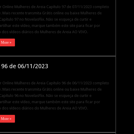
ir Online Mulheres de Areia Capítulo 97 de 07/11/2023 completo
 Mais recente transmita Grátis online ou baixe Mulheres de
Capítulo 97 no NovelasFlix. Não se esqueça de curtir e
tilhar este vídeo, marque também este site para ficar por
 dos vídeos diários do Mulheres de Areia AO VIVO.
 More »
 96 de 06/11/2023
ir Online Mulheres de Areia Capítulo 96 de 06/11/2023 completo
 Mais recente transmita Grátis online ou baixe Mulheres de
Capítulo 96 no NovelasFlix. Não se esqueça de curtir e
tilhar este vídeo, marque também este site para ficar por
 dos vídeos diários do Mulheres de Areia AO VIVO.
 More »