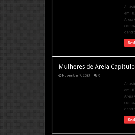
Assist
em HD.
Areia 
compar
dentro
Read
Mulheres de Areia Capítulo
November 7, 2023
0
Assist
em HD.
Areia 
compar
dentro
Read