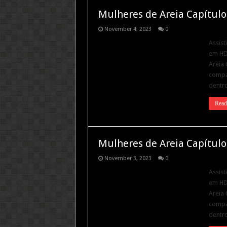
Mulheres de Areia Capítulo
November 4, 2023
0
Assist
em HD.
Areia 
compar
dentro
Read
Mulheres de Areia Capítulo
November 3, 2023
0
Assist
em HD.
Areia 
compar
dentro