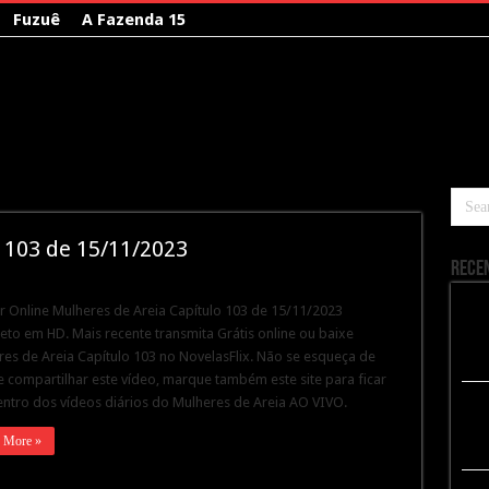
Fuzuê
A Fazenda 15
 103 de 15/11/2023
Rece
ir Online Mulheres de Areia Capítulo 103 de 15/11/2023
to em HD. Mais recente transmita Grátis online ou baixe
es de Areia Capítulo 103 no NovelasFlix. Não se esqueça de
 e compartilhar este vídeo, marque também este site para ficar
ntro dos vídeos diários do Mulheres de Areia AO VIVO.
 More »