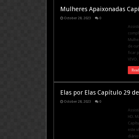
Mulheres Apaixonadas Capí
October 28, 2023
0
Assist
comple
Mulhe
de cur
ficar 
VIVO.
Read
Elas por Elas Capítulo 29 d
October 28, 2023
0
Assist
HD. Ma
Capítu
este v
diário