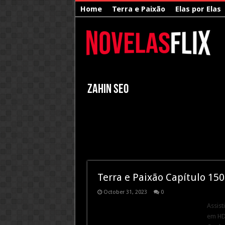
Home
Terra e Paixão
Elas por Elas
Zahin SEO
Terra e Paixão Capítulo 15
October 31, 2023
0
Assist
em HD.