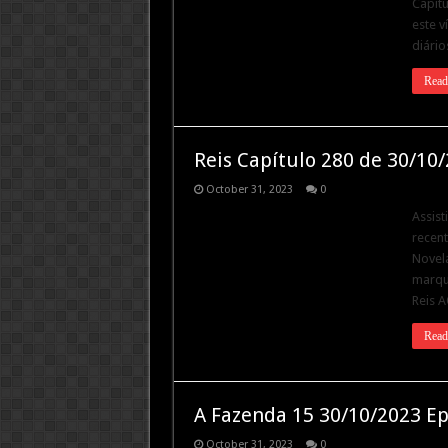
Capítu
este v
diário
Read
Reis Capítulo 280 de 30/10
October 31, 2023
0
Assist
recent
Novela
marque
Reis A
Read
A Fazenda 15 30/10/2023 Ep
October 31, 2023
0