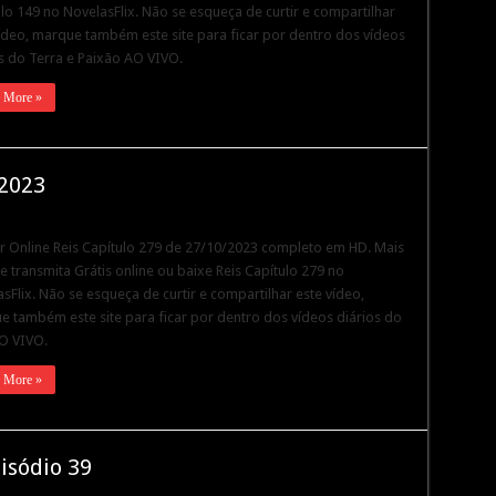
lo 149 no NovelasFlix. Não se esqueça de curtir e compartilhar
ídeo, marque também este site para ficar por dentro dos vídeos
s do Terra e Paixão AO VIVO.
 More »
/2023
ir Online Reis Capítulo 279 de 27/10/2023 completo em HD. Mais
e transmita Grátis online ou baixe Reis Capítulo 279 no
sFlix. Não se esqueça de curtir e compartilhar este vídeo,
 também este site para ficar por dentro dos vídeos diários do
O VIVO.
 More »
isódio 39