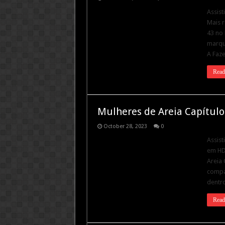
Assist
Mais r
43 no 
marque
A Faz
Read
Mulheres de Areia Capítulo
October 28, 2023
0
Assist
em HD.
Areia 
compar
dentro
Read