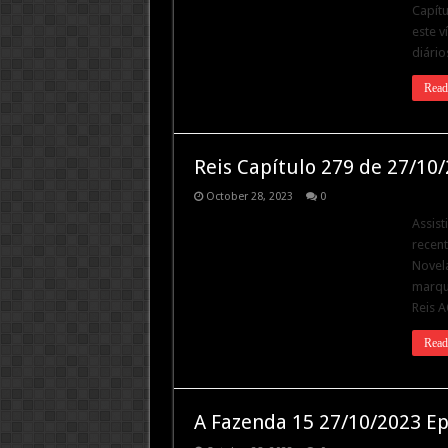
Capítu
este v
diário
Read
Reis Capítulo 279 de 27/10
October 28, 2023
0
Assist
recent
Novela
marque
Reis A
Read
A Fazenda 15 27/10/2023 Ep