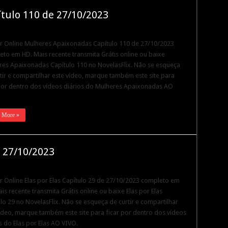
tulo 110 de 27/10/2023
ir Online Mulheres Apaixonadas Capítulo 110 de 27/10/2023
to em HD. Mais recente transmita Grátis online ou baixe
res Apaixonadas Capítulo 110 no NovelasFlix. Não se esqueça
tir e compartilhar este vídeo, marque também este site para
por dentro dos vídeos diários do Mulheres Apaixonadas AO
 More »
e 27/10/2023
ir Online Elas por Elas Capítulo 29 de 27/10/2023 completo em
is recente transmita Grátis online ou baixe Elas por Elas
lo 29 no NovelasFlix. Não se esqueça de curtir e compartilhar
ídeo, marque também este site para ficar por dentro dos vídeos
s do Elas por Elas AO VIVO.