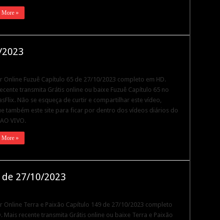
 More »
/2023
ir Online Fuzuê Capítulo 65 de 27/10/2023 completo em HD.
ecente transmita Grátis online ou baixe Fuzuê Capítulo 65 no
sFlix. Não se esqueça de curtir e compartilhar este vídeo,
 também este site para ficar por dentro dos vídeos diários do
 AO VIVO.
 More »
9 de 27/10/2023
ir Online Terra e Paixão Capítulo 149 de 27/10/2023 completo
 Mais recente transmita Grátis online ou baixe Terra e Paixão