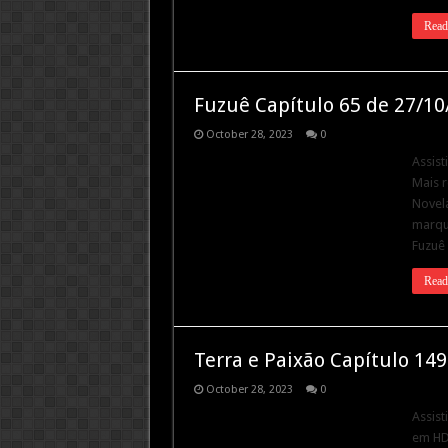
Read
Fuzuê Capítulo 65 de 27/10
October 28, 2023
0
Assist
Mais r
Novela
marque
Fuzuê
Read
Terra e Paixão Capítulo 14
October 28, 2023
0
Assist
em HD.