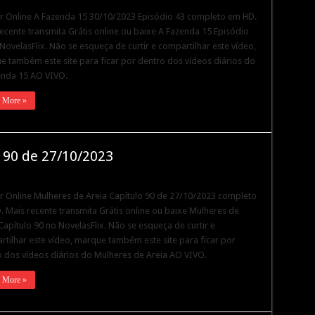
ir Online A Fazenda 15 30/10/2023 Episódio 43 completo em HD.
ecente transmita Grátis online ou baixe A Fazenda 15 Episódio
NovelasFlix. Não se esqueça de curtir e compartilhar este vídeo,
 também este site para ficar por dentro dos vídeos diários do
enda 15 AO VIVO.
 More »
 90 de 27/10/2023
ir Online Mulheres de Areia Capítulo 90 de 27/10/2023 completo
 Mais recente transmita Grátis online ou baixe Mulheres de
Capítulo 90 no NovelasFlix. Não se esqueça de curtir e
tilhar este vídeo, marque também este site para ficar por
 dos vídeos diários do Mulheres de Areia AO VIVO.
 More »