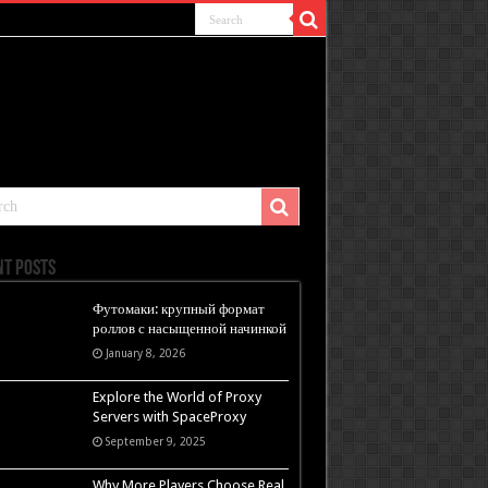
nt Posts
Футомаки: крупный формат
роллов с насыщенной начинкой
January 8, 2026
Explore the World of Proxy
Servers with SpaceProxy
September 9, 2025
Why More Players Choose Real