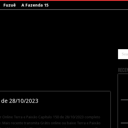
Fuzuê
A Fazenda 15
Rece
0 de 28/10/2023
ir Online Terra e Paixão Capítulo 150 de 28/10/2023 completo
 Mais recente transmita Grátis online ou baixe Terra e Paixão