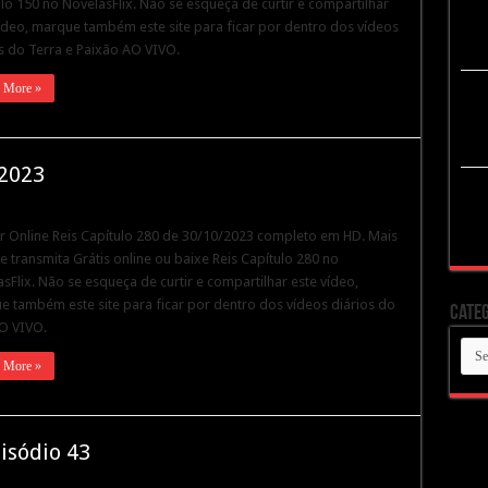
lo 150 no NovelasFlix. Não se esqueça de curtir e compartilhar
ídeo, marque também este site para ficar por dentro dos vídeos
s do Terra e Paixão AO VIVO.
 More »
/2023
ir Online Reis Capítulo 280 de 30/10/2023 completo em HD. Mais
e transmita Grátis online ou baixe Reis Capítulo 280 no
sFlix. Não se esqueça de curtir e compartilhar este vídeo,
 também este site para ficar por dentro dos vídeos diários do
Categ
O VIVO.
Cate
 More »
isódio 43